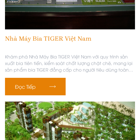
Nhà Máy Bia TIGER Việt Nam
Khám phá Nhà Máy Bia TIGER Việt Nam với quy trình sản
xuất bia tiên tiến, kiểm soát chất lượng chặt chẽ, mang lại
sản phẩm bia TIGER đẳng cấp cho người tiêu dùng toàn
cầu.
Đọc Tiếp