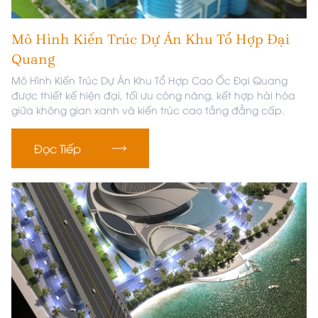
Mô Hình Kiến Trúc Dự Án Khu Tổ Hợp Đại
Quang
Mô Hình Kiến Trúc Dự Án Khu Tổ Hợp Cao Ốc Đại Quang
được thiết kế hiện đại, tối ưu công năng, kết hợp hài hòa
giữa không gian xanh và kiến trúc cao tầng đẳng cấp.
Đọc Tiếp