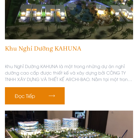
Khu Nghỉ Dưỡng KAHUNA
Khu Nghỉ Dưỡng KAHUNA là một trong những dự án nghỉ
dưỡng cao cấp được thiết kế và xây dựng bởi CÔNG TY
TNHH XÂY DỰNG VÀ THIẾT KẾ ARCHI-BAO. Nằm tại một trong
những vị trí đắc địa, KAHUNA mang đến không gian nghỉ
dưỡng đẳng cấp, kết hợp giữa sự hiện đại và thiên nhiên
Đọc Tiếp
hoang sơ.