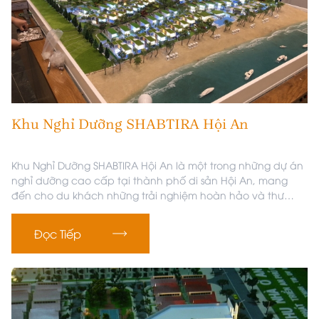
Khu Nghỉ Dưỡng SHABTIRA Hội An
Khu Nghỉ Dưỡng SHABTIRA Hội An là một trong những dự án
nghỉ dưỡng cao cấp tại thành phố di sản Hội An, mang
đến cho du khách những trải nghiệm hoàn hảo và thư
giãn tuyệt vời. Dự án của Archi Bao nổi bật với thiết kế hiện
đại, tinh tế kết hợp với vẻ đẹp thiên nhiên tuyệt vời của Hội
Đọc Tiếp
An, tạo nên một không gian nghỉ dưỡng lý tưởng cho mọi
du khách.