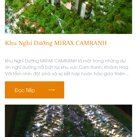
Khu Nghỉ Dưỡng MIRAX CAMRANH
Khu Nghỉ Dưỡng MIRAX CAMRANH là một trong những dự
án nghỉ dưỡng nổi bật tại khu vực Cam Ranh, Khánh Hòa.
Với tầm nhìn đột phá và sự kết hợp hoàn hảo giữa thiên
nhiên và hiện đại, dự án này không chỉ là một địa điểm lý
tưởng để nghỉ ngơi mà còn là nơi để trải nghiệm những tiện
Đọc Tiếp
ích đẳng cấp và phong cách sống sang trọng.