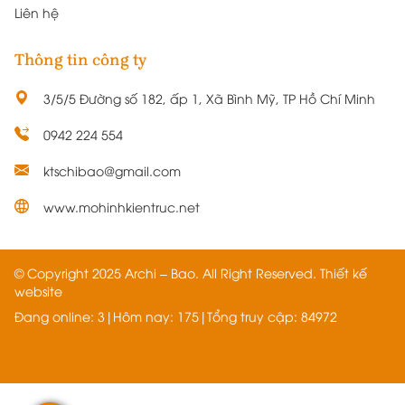
Liên hệ
Thông tin công ty
3/5/5 Đường số 182, ấp 1, Xã Bình Mỹ, TP Hồ Chí Minh
0942 224 554
ktschibao@gmail.com
www.mohinhkientruc.net
© Copyright 2025 Archi – Bao. All Right Reserved.
Thiết kế
website
Đang online: 3
|
Hôm nay: 175
|
Tổng truy cập: 84972