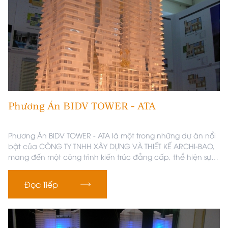
Phương Án BIDV TOWER - ATA
Phương Án BIDV TOWER - ATA là một trong những dự án nổi
bật của CÔNG TY TNHH XÂY DỰNG VÀ THIẾT KẾ ARCHI-BAO,
mang đến một công trình kiến trúc đẳng cấp, thể hiện sự
sáng tạo và tinh thần đổi mới.
Đọc Tiếp