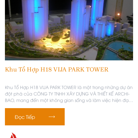
Khu Tổ Hợp H18 VIJA PARK TOWER
Khu Tổ Hợp H18 VIJA PARK TOWER là một trong những dự án
đột phá của CÔNG TY TNHH XÂY DỰNG VÀ THIẾT KẾ ARCHI-
BAO, mang đến một không gian sống và làm việc hiện đại,
đầy đủ tiện nghi và đẳng cấp.
Đọc Tiếp