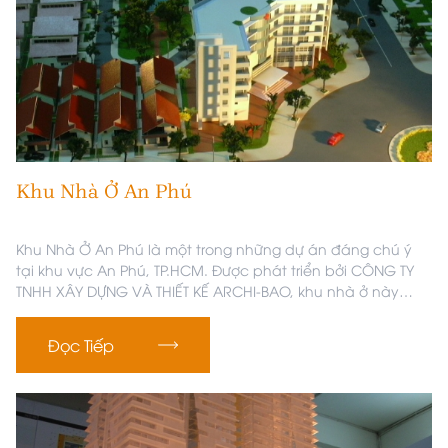
Khu Nhà Ở An Phú
Khu Nhà Ở An Phú là một trong những dự án đáng chú ý
tại khu vực An Phú, TP.HCM. Được phát triển bởi CÔNG TY
TNHH XÂY DỰNG VÀ THIẾT KẾ ARCHI-BAO, khu nhà ở này
mang đến một không gian sống hiện đại, tiện nghi và lý
tưởng cho các gia đình, nhà đầu tư bất động sản, và
Đọc Tiếp
những ai đang tìm kiếm một nơi an cư lý tưởng giữa thành
phố năng động.