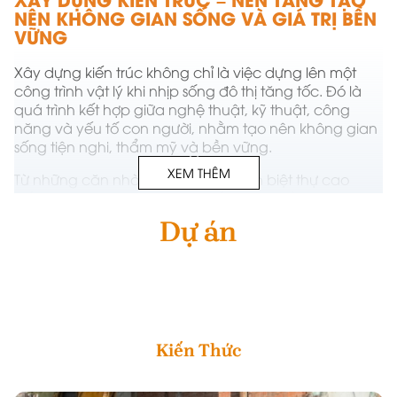
NÊN KHÔNG GIAN SỐNG VÀ GIÁ TRỊ BỀN
VỮNG
Xây dựng kiến trúc
không chỉ là việc dựng lên một
công trình vật lý khi nhịp sống đô thị tăng tốc. Đó là
quá trình kết hợp giữa nghệ thuật, kỹ thuật, công
năng và yếu tố con người, nhằm tạo nên không gian
sống tiện nghi, thẩm mỹ và bền vững.
XEM THÊM
Từ những căn nhà phố nhỏ gọn đến biệt thự cao
cấp, từ văn phòng hiện đại đến khu nghỉ dưỡng
phức hợp – mỗi công trình đều là kết quả của tư duy
Dự án
sáng tạo, tầm nhìn dài hạn và kỹ năng kỹ thuật được
đầu tư kỹ lưỡng.
Kiến Thức