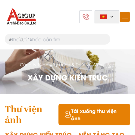
×
Công ty TNHH Xây dựng & Thiết kế Archi - Bao
XÂY DỰNG KIẾN TRÚC
Thư viện
Tải xuống thư viện
ảnh
ảnh
XÂY DỰNG KIẾN TRÚC – NỀN TẢNG TẠO