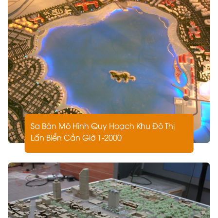
xanh, ánh sáng, đường đi, hệ thống cảnh quan đều
được tái hiện chân thực, thể hiện trình độ và tâm
huyết của người làm nghề.
Vai Trò Của Mô Hình Kiến Trúc Trong
Xây Dựng
Công cụ truyền đạt ý tưởng hiệu quả
Không phải ai cũng có thể đọc bản vẽ kỹ thuật. Một
mô hình kiến trúc đẹp giúp người xem dễ dàng hiểu
rõ bố cục, phong cách và công năng của công trình.
Hỗ trợ quá trình thi công và thiết kế
Sa Bàn Mô Hình Quy Hoạch Khu Đô Thị
Lấn Biển Cần Giờ 1-2000
Mô hình giúp đội ngũ kỹ sư, nhà thầu dễ dàng hình
dung tổng thể để triển khai đúng thiết kế, hạn chế sai
sót trong thực tế.
Tăng giá trị trình bày và thuyết phục khách
hàng
Trong các buổi đấu thầu, triển lãm hay trình bày dự