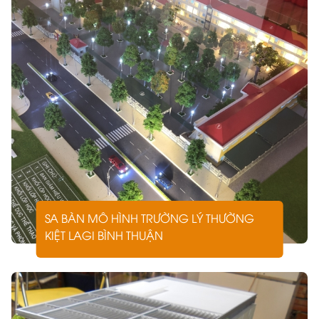
Hỗ trợ giảng dạy, nghiên cứu trong ngành kiến trúc –
xây dựng.
Làm quà tặng mô phỏng công trình tiêu biểu hoặc
mẫu thiết kế nổi bật.
Lý Do ARCHI-BAO Là Đối Tác Được Lựa
Chọn Hàng Đầu
Kinh nghiệm lâu năm:
ARCHI-BAO đã đồng hành
cùng nhiều dự án lớn nhỏ tại TP. Hồ Chí Minh và các
tỉnh lân cận.
Đội ngũ chuyên nghiệp:
Mỗi sản phẩm là sự kết hợp
SA BÀN MÔ HÌNH TRƯỜNG LÝ THƯỜNG
giữa kỹ thuật chính xác và gu thẩm mỹ tinh tế.
KIỆT LAGI BÌNH THUẬN
Công nghệ tiên tiến:
Liên tục cập nhật kỹ thuật mới
để đáp ứng yêu cầu khắt khe của thị trường.
Uy tín và minh bạch:
Hợp đồng rõ ràng, bảo hành
dài hạn, bàn giao đúng tiến độ.