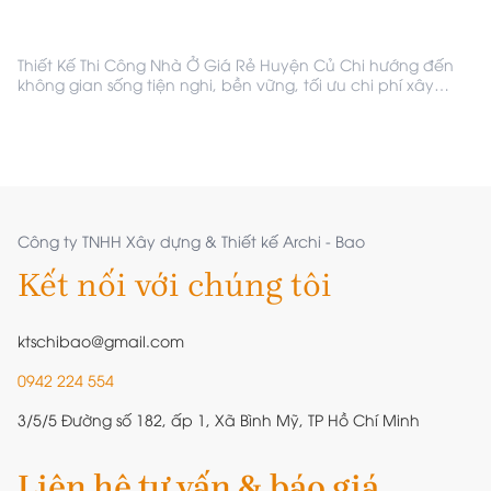
Thiết Kế Thi Công Nhà Ở Giá Rẻ Huyện Củ Chi hướng đến
ả
không gian sống tiện nghi, bền vững, tối ưu chi phí xây
dựng, mang lại giải pháp an cư phù hợp cho người dân.
Công ty TNHH Xây dựng & Thiết kế Archi - Bao
Kết nối với chúng tôi
ktschibao@gmail.com
0942 224 554
3/5/5 Đường số 182, ấp 1, Xã Bình Mỹ, TP Hồ Chí Minh
Liên hệ tư vấn & báo giá