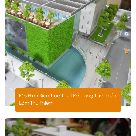
Cam Kết Của ARCHI-BAO
Hoàn thiện đúng bản vẽ, đúng tiến độ.
Sử dụng vật liệu đạt chuẩn và thân thiện môi trường.
Bảo mật tuyệt đối thông tin thiết kế.
Đồng hành cùng khách hàng trong suốt quá trình dự
án.
Mô Hình Kiến Trúc không chỉ là sản phẩm thu nhỏ mà
là kết tinh của trí tuệ, kỹ thuật và nghệ thuật. Nó thể
hiện tầm nhìn, phong cách và khát vọng sáng tạo
trong mỗi công trình.
Nếu bạn đang cần tìm một đơn vị thiết kế – thi công
Mô Hình Kiến Trúc Thiết Kế Trung Tâm Triển
mô hình kiến trúc chuyên nghiệp, tinh tế và uy tín,
Lãm Thủ Thiêm
Công Ty TNHH Xây Dựng & Thiết Kế ARCHI-BAO chính
là lựa chọn xứng đáng.
Liên hệ ngay hôm nay:
Hotline : 0942 224 554