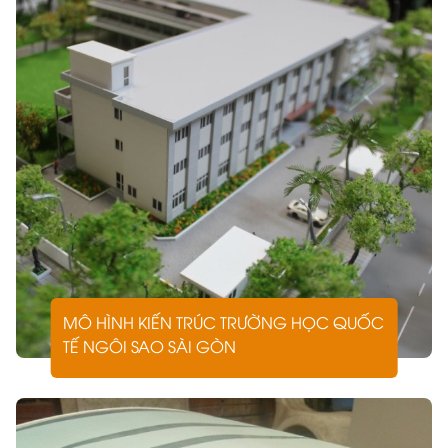
Địa chỉ : 3/5/5 Đường số 182, ấp 1, Xã Bình Mỹ, TP Hồ
Chí Minh
Email : ktschibao@gmail.com
Website : https://mohinhkientruc.net
MÔ HÌNH KIẾN TRÚC TRƯỜNG HỌC QUỐC
TẾ NGÔI SAO SÀI GÒN