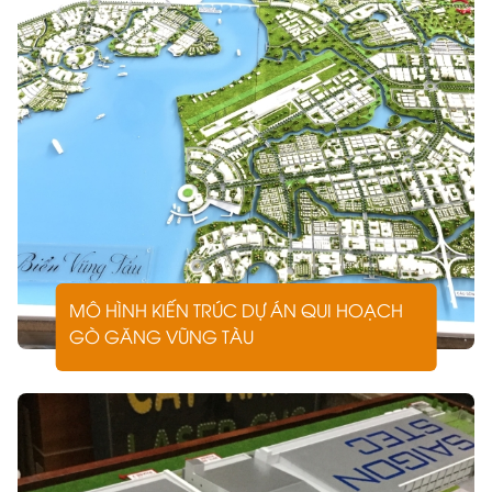
Tại ARCHI-BAO
Tiếp nhận yêu cầu và bản vẽ thiết kế
Đội ngũ kỹ sư của ARCHI-BAO phân tích hồ sơ, xác
định tỷ lệ, vật liệu và thời gian thực hiện.
Lên kế hoạch chi tiết và báo giá minh bạch
Từng hạng mục được lập bảng chi tiết, đảm bảo phù
hợp ngân sách mà vẫn giữ độ chính xác kỹ thuật.
Gia công và lắp ráp mô hình
MÔ HÌNH KIẾN TRÚC DỰ ÁN QUI HOẠCH
Sử dụng công nghệ laser cutting và 3D printing hiện
GÒ GĂNG VŨNG TÀU
đại, đảm bảo từng chi tiết đạt độ sắc nét cao nhất.
Sơn, trang trí và hoàn thiện
Giai đoạn này thể hiện tay nghề tinh xảo của đội ngũ
kỹ thuật viên. Mỗi tông màu, ánh sáng, mảng xanh
đều được phối hợp hài hòa.