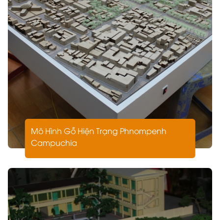
án, một Mô Hình Kiến Trúc đẹp, chính xác sẽ là “vũ
khí” giúp chủ đầu tư tạo ấn tượng mạnh mẽ.
Đánh giá và điều chỉnh thiết kế kịp thời
Thông qua mô hình, kiến trúc sư có thể nhận ra điểm
chưa hợp lý về không gian, tỷ lệ, hoặc ánh sáng để
chỉnh sửa trước khi thi công.
Các Loại Mô Hình Kiến Trúc Phổ Biến
Mô hình quy hoạch tổng thể
Mô Hình Gỗ Hiện Trạng Phnompenh
Thể hiện toàn bộ khu đô thị, khu công nghiệp, khu
nghỉ dưỡng hoặc dự án quy mô lớn. Mô hình này đòi
Campuchia
hỏi độ chi tiết cao, phối hợp ánh sáng và cây xanh
tinh tế để thể hiện tầm nhìn chiến lược của nhà đầu
tư.
Mô hình nhà ở – biệt thự
Thường dùng cho dự án dân dụng, thể hiện phong