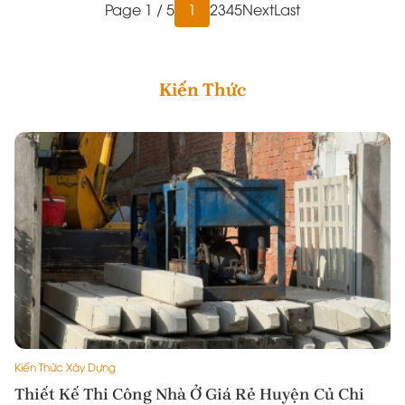
Page 1 / 5
1
2
3
4
5
Next
Last
Kiến Thức
Kiến Thức Xây Dựng
Thiết Kế Thi Công Nhà Ở Giá Rẻ Huyện Củ Chi