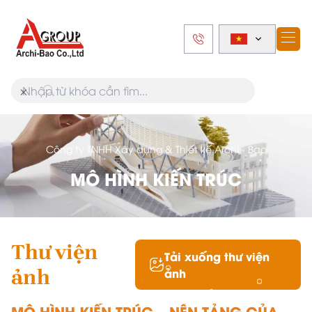
×
Công ty TNHH Xây dựng & Thiết kế Archi - Bao
MÔ HÌNH KIẾN TRÚC
Thư viện
Tải xuống thư viện
ảnh
ảnh
MÔ HÌNH KIẾN TRÚC – NỀN TẢNG CỦA