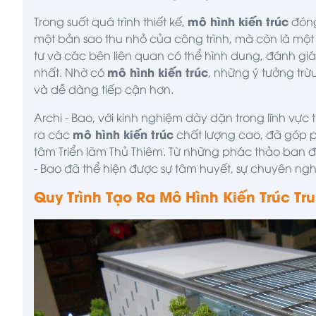
mô hình kiến trúc
Trong suốt quá trình thiết kế,
đóng
một bản sao thu nhỏ của công trình, mà còn là một 
tư và các bên liên quan có thể hình dung, đánh giá
mô hình
kiến trúc
nhất. Nhờ có
, những ý tưởng trừ
và dễ dàng tiếp cận hơn.
Archi - Bao
, với kinh nghiệm dày dặn trong lĩnh vực t
mô hình kiến trúc
ra các
chất lượng cao, đã góp p
tâm Triển lãm Thủ Thiêm. Từ những phác thảo ban
- Bao
đã thể hiện được sự tâm huyết, sự chuyên ngh
Quy Trình Tạo Ra Mô Hình Kiến Trúc Tr