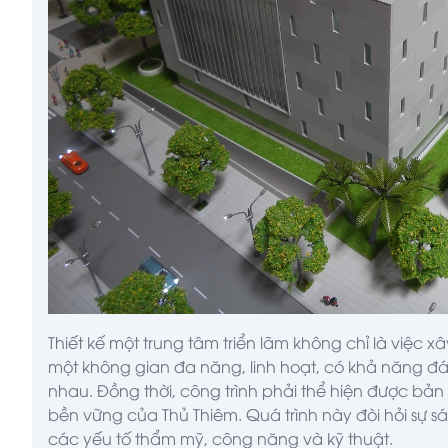
Thiết kế một trung tâm triển lãm không chỉ là việc x
một không gian đa năng, linh hoạt, có khả năng đá
nhau. Đồng thời, công trình phải thể hiện được bản 
bền vững của Thủ Thiêm. Quá trình này đòi hỏi sự s
các yếu tố thẩm mỹ, công năng và kỹ thuật.