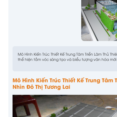
Mô Hình Kiến Trúc Thiết Kế Trung Tâm Triển Lãm Thủ T
thể hiện tầm vóc sáng tạo và biểu tượng văn hóa mớ
Mô Hình Kiến Trúc Thiết Kế Trung Tâm 
Nhìn Đô Thị Tương Lai