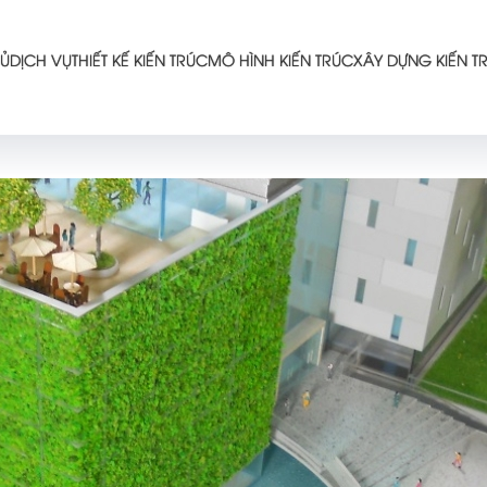
Ủ
DỊCH VỤ
THIẾT KẾ KIẾN TRÚC
MÔ HÌNH KIẾN TRÚC
XÂY DỰNG KIẾN T