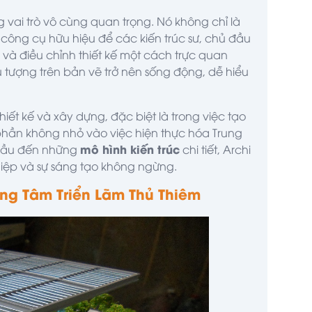
 vai trò vô cùng quan trọng. Nó không chỉ là
công cụ hữu hiệu để các kiến trúc sư, chủ đầu
 và điều chỉnh thiết kế một cách trực quan
u tượng trên bản vẽ trở nên sống động, dễ hiểu
hiết kế và xây dựng, đặc biệt là trong việc tạo
hần không nhỏ vào việc hiện thực hóa Trung
mô hình kiến trúc
 đầu đến những
chi tiết,
Archi
iệp và sự sáng tạo không ngừng.
ung Tâm Triển Lãm Thủ Thiêm