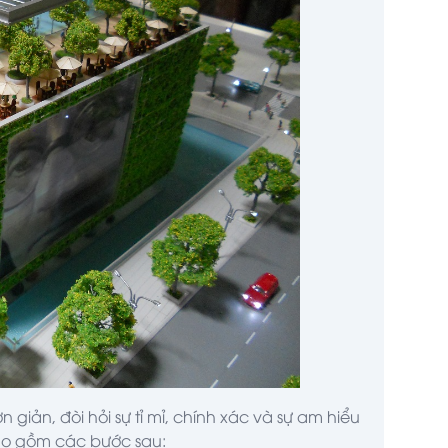
 giản, đòi hỏi sự tỉ mỉ, chính xác và sự am hiểu
bao gồm các bước sau: