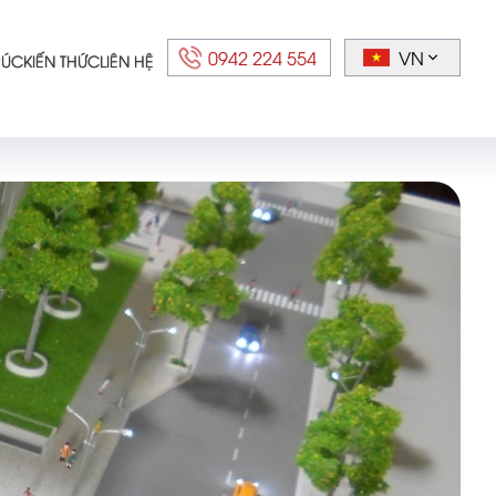
0942 224 554
VN
RÚC
KIẾN THỨC
LIÊN HỆ