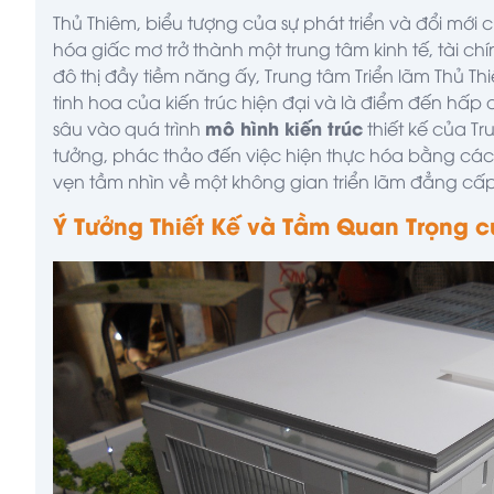
Thủ Thiêm, biểu tượng của sự phát triển và đổi mới
hóa giấc mơ trở thành một trung tâm kinh tế, tài c
đô thị đầy tiềm năng ấy, Trung tâm Triển lãm Thủ Thi
tinh hoa của kiến trúc hiện đại và là điểm đến hấp d
mô hình kiến trúc
sâu vào quá trình
thiết kế của Tr
tưởng, phác thảo đến việc hiện thực hóa bằng cá
vẹn tầm nhìn về một không gian triển lãm đẳng cấp
Ý Tưởng Thiết Kế và Tầm Quan Trọng c