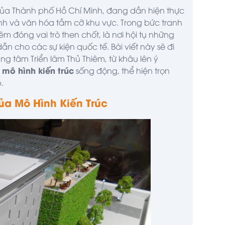
 của Thành phố Hồ Chí Minh, đang dần hiện thực
hính và văn hóa tầm cỡ khu vực. Trong bức tranh
êm đóng vai trò then chốt, là nơi hội tụ những
ẫn cho các sự kiện quốc tế. Bài viết này sẽ đi
ung tâm Triển lãm Thủ Thiêm, từ khâu lên ý
mô hình
kiến trúc
c
sống động, thể hiện trọn
.
ủa Mô Hình Kiến Trúc