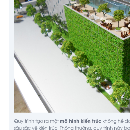
mô hình kiến trúc
Quy trình tạo ra một
không hề đơn
sâu sắc về kiến trúc. Thông thường, quy trình này 