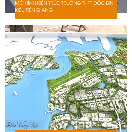
MÔ HÌNH KIẾN TRÚC TRƯỜNG THPT ĐỐC BINH
KIỀU TIỀN GIANG