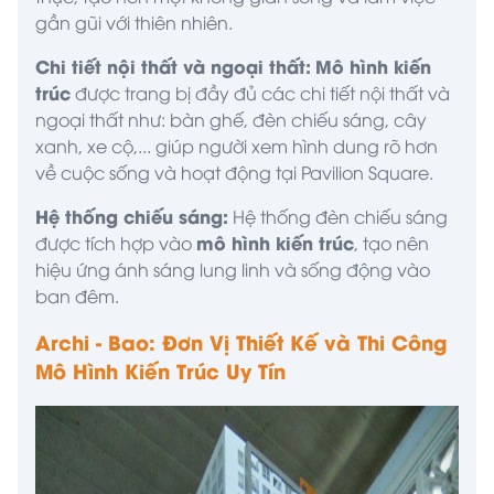
gần gũi với thiên nhiên.
Chi tiết nội thất và ngoại thất:
Mô hình kiến
trúc
được trang bị đầy đủ các chi tiết nội thất và
ngoại thất như: bàn ghế, đèn chiếu sáng, cây
xanh, xe cộ,... giúp người xem hình dung rõ hơn
về cuộc sống và hoạt động tại Pavilion Square.
Hệ thống chiếu sáng:
Hệ thống đèn chiếu sáng
mô hình kiến trúc
được tích hợp vào
, tạo nên
hiệu ứng ánh sáng lung linh và sống động vào
ban đêm.
Archi - Bao: Đơn Vị Thiết Kế và Thi Công
Mô Hình Kiến Trúc Uy Tín