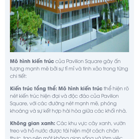
Mô hình kiến trúc
của Pavilion Square gây ấn
tượng mạnh mẽ bởi sự tỉ mỉ và tinh xảo trong từng
chi tiết:
Kiến trúc tổng thể:
Mô hình kiến trúc
thể hiện rõ
nét kiến trúc hiện đại và độc đáo của Pavilion
Square, với các đường nét mạnh mẽ, phóng
khoáng và sự kết hợp hài hòa giữa các khối nhà.
Không gian xanh:
Các khu vực cây xanh, vườn
treo và hồ nước được tái hiện một cách chân
thực, tạo nên một không gian sống và làm việc