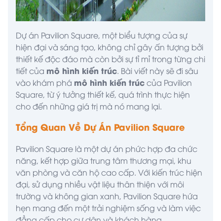
Dự án Pavilion Square, một biểu tượng của sự
hiện đại và sáng tạo, không chỉ gây ấn tượng bởi
thiết kế độc đáo mà còn bởi sự tỉ mỉ trong từng chi
mô hình kiến trúc
tiết của
. Bài viết này sẽ đi sâu
mô hình kiến trúc
vào khám phá
của Pavilion
Square, từ ý tưởng thiết kế, quá trình thực hiện
cho đến những giá trị mà nó mang lại.
Tổng Quan Về Dự Án Pavilion Square
Pavilion Square là một dự án phức hợp đa chức
năng, kết hợp giữa trung tâm thương mại, khu
văn phòng và căn hộ cao cấp. Với kiến trúc hiện
đại, sử dụng nhiều vật liệu thân thiện với môi
trường và không gian xanh, Pavilion Square hứa
hẹn mang đến một trải nghiệm sống và làm việc
đẳng cấp cho cư dân và khách hàng.