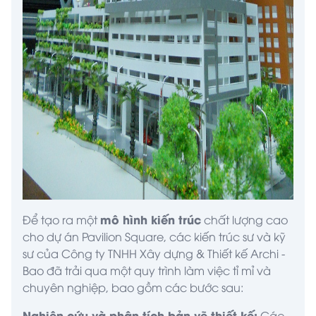
mô hình kiến trúc
Để tạo ra một
chất lượng cao
cho dự án Pavilion Square, các kiến trúc sư và kỹ
sư của Công ty TNHH Xây dựng & Thiết kế
Archi -
Bao
đã trải qua một quy trình làm việc tỉ mỉ và
chuyên nghiệp, bao gồm các bước sau:
Nghiên cứu và phân tích bản vẽ thiết kế:
Các