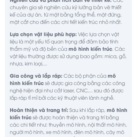
chuyên gia sẽ nghiên cứu kỹ lưỡng bản vẽ thiết
kế của dự án, từ mặt bằng tổng thể, mặt đứng,
mặt cắt cho đến các chi tiết kiến trúc nhỏ nhất.
Lựa chọn vật liệu phù hợp:
Việc lựa chọn vật
liệu là một yếu tố quan trọng để đảm bảo tính
mô hình kiến trúc
thẩm mỹ và độ bền của
. Các
vật liệu thường được sử dụng bao gồm: mica, gỗ,
nhựa, kim loại,...
Gia công và lắp ráp:
mô
Các bộ phận của
hình kiến trúc
sẽ được gia công bằng các công
nghệ hiện đại như cắt laser, CNC,... sau đó được
lắp ráp tỉ mỉ bởi các kỹ thuật viên lành nghề.
Hoàn thiện và trang trí:
mô hình
Sau khi lắp ráp,
kiến trúc
sẽ được hoàn thiện và trang trí bằng
các chi tiết như: thuyền mô hình, nội thất mô hình,
người mô hình, xe mô hình, đèn mô hình, cây mô