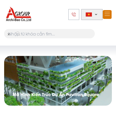
×
Mô Hình Kiến Trúc Dự Án Pavilion Square