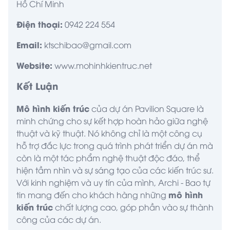
Hồ Chí Minh
Điện thoại:
0942 224 554
Email:
ktschibao@gmail.com
Website:
www.mohinhkientruc.net
Kết Luận
Mô hình kiến trúc
của dự án Pavilion Square là
minh chứng cho sự kết hợp hoàn hảo giữa nghệ
thuật và kỹ thuật. Nó không chỉ là một công cụ
hỗ trợ đắc lực trong quá trình phát triển dự án mà
còn là một tác phẩm nghệ thuật độc đáo, thể
hiện tầm nhìn và sự sáng tạo của các kiến trúc sư.
Với kinh nghiệm và uy tín của mình,
Archi - Bao
tự
mô hình
tin mang đến cho khách hàng những
kiến trúc
chất lượng cao, góp phần vào sự thành
công của các dự án.