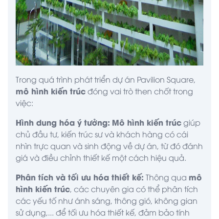
Trong quá trình phát triển dự án Pavilion Square,
mô hình kiến trúc
đóng vai trò then chốt trong
việc:
Hình dung hóa ý tưởng:
Mô hình kiến trúc
giúp
chủ đầu tư, kiến trúc sư và khách hàng có cái
nhìn trực quan và sinh động về dự án, từ đó đánh
giá và điều chỉnh thiết kế một cách hiệu quả.
Phân tích và tối ưu hóa thiết kế:
mô
Thông qua
hình kiến trúc
, các chuyên gia có thể phân tích
các yếu tố như ánh sáng, thông gió, không gian
sử dụng,... để tối ưu hóa thiết kế, đảm bảo tính