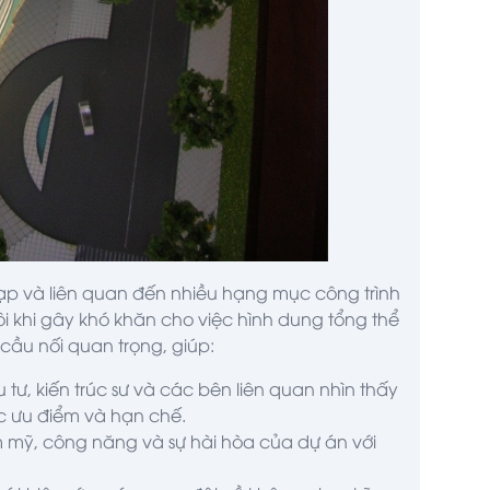
ạp và liên quan đến nhiều hạng mục công trình
ôi khi gây khó khăn cho việc hình dung tổng thể
 cầu nối quan trọng, giúp:
ư, kiến trúc sư và các bên liên quan nhìn thấy
 ưu điểm và hạn chế.
 mỹ, công năng và sự hài hòa của dự án với