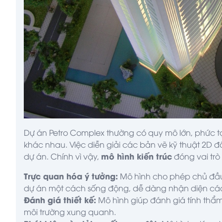
Dự án Petro Complex thường có quy mô lớn, phức t
khác nhau. Việc diễn giải các bản vẽ kỹ thuật 2D đ
mô hình kiến trúc
dự án. Chính vì vậy,
đóng vai trò
Trực quan hóa ý tưởng:
Mô hình cho phép chủ đầu t
dự án một cách sống động, dễ dàng nhận diện các
Đánh giá thiết kế:
Mô hình giúp đánh giá tính thẩm
môi trường xung quanh.