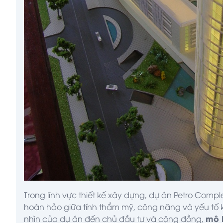
Trong lĩnh vực thiết kế xây dựng, dự án Petro Comple
hoàn hảo giữa tính thẩm mỹ, công năng và yếu tố kỹ
mô h
nhìn của dự án đến chủ đầu tư và cộng đồng,