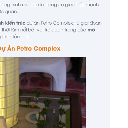
 công trình mà còn là công cụ giao tiếp mạnh
ực quan.
h kiến trúc
dự án Petro Complex, từ giai đoạn
mô
thời làm nổi bật vai trò quan trọng của
trình tầm cỡ.
 Dự Án Petro Complex