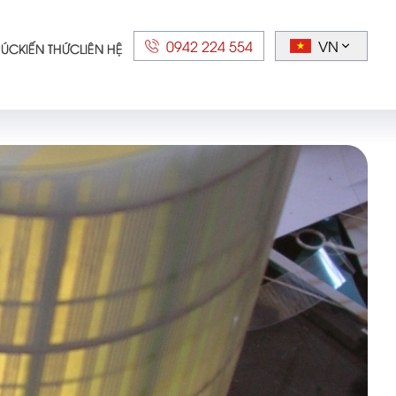
0942 224 554
VN
RÚC
KIẾN THỨC
LIÊN HỆ