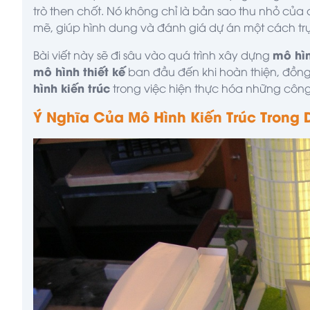
trò then chốt. Nó không chỉ là bản sao thu nhỏ của
mẽ, giúp hình dung và đánh giá dự án một cách tr
mô hìn
Bài viết này sẽ đi sâu vào quá trình xây dựng
mô hình thiết kế
ban đầu đến khi hoàn thiện, đồng 
hình kiến trúc
trong việc hiện thực hóa những công 
Ý Nghĩa Của Mô Hình Kiến Trúc Trong