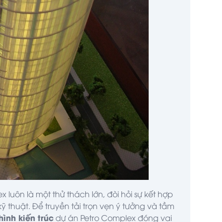
x luôn là một thử thách lớn, đòi hỏi sự kết hợp
 thuật. Để truyền tải trọn vẹn ý tưởng và tầm
ình kiến trúc
dự án Petro Complex đóng vai