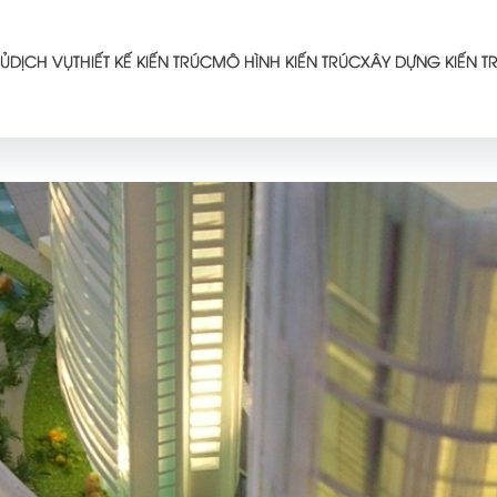
Ủ
DỊCH VỤ
THIẾT KẾ KIẾN TRÚC
MÔ HÌNH KIẾN TRÚC
XÂY DỰNG KIẾN T